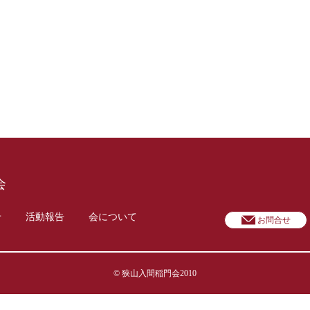
会
せ
活動報告
会について
お問合せ
© 狭山入間稲門会2010